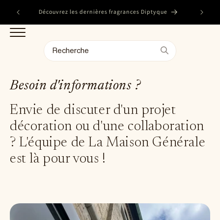
et
Parlez-n
passer
s
Découvrez les dernières fragrances Diptyque
l'u
au
contenu
Besoin d'informations ?
Envie de discuter d'un projet
décoration ou d'une collaboration
? L'équipe de La Maison Générale
est là pour vous !