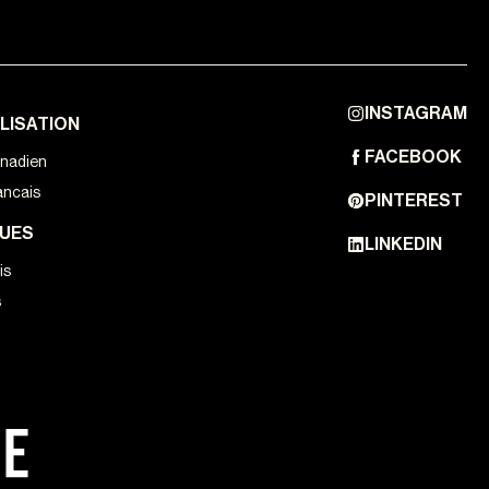
INSTAGRAM
LISATION
FACEBOOK
anadien
ancais
PINTEREST
UES
LINKEDIN
is
s