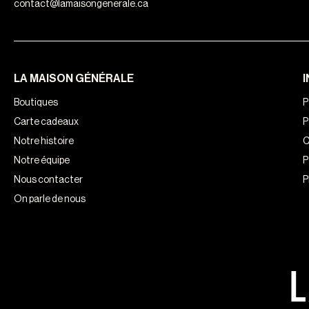
contact@lamaisongenerale.ca
LA MAISON GÉNÉRALE
Boutiques
P
Carte cadeaux
P
Notre histoire
C
Notre équipe
P
Nous contacter
P
On parle de nous