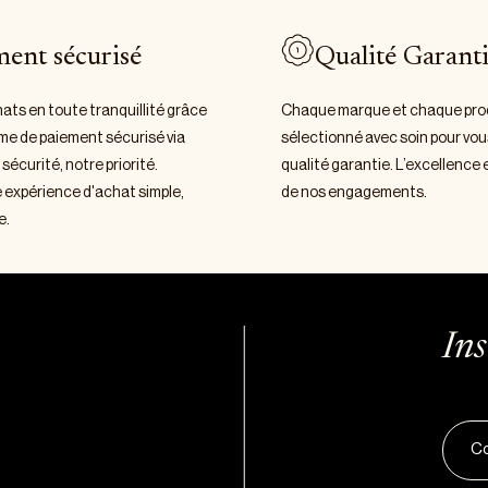
ment sécurisé
Qualité Garant
hats en toute tranquillité grâce
Chaque marque et chaque prod
me de paiement sécurisé via
sélectionné avec soin pour vous
 sécurité, notre priorité.
qualité garantie. L’excellence
e expérience d'achat simple,
de nos engagements.
e.
Ins