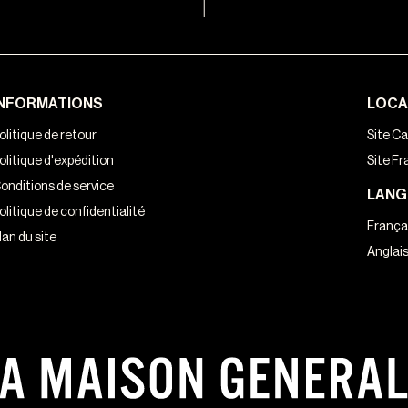
INFORMATIONS
LOCA
olitique de retour
Site C
olitique d'expédition
Site Fr
onditions de service
LANG
olitique de confidentialité
França
lan du site
Anglai