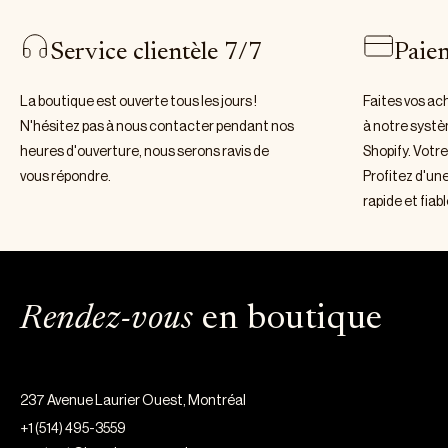
Service clientèle 7/7
Paie
La boutique est ouverte tous les jours !
Faites vos ac
N'hésitez pas à nous contacter pendant nos
à notre systè
heures d'ouverture, nous serons ravis de
Shopify. Votre
vous répondre.
Profitez d'un
rapide et fiabl
Rendez-vous
en boutique
237 Avenue Laurier Ouest, Montréal
+1 (514) 495-3559