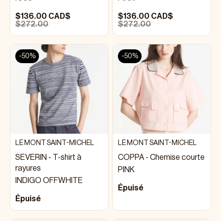
$136.00 CAD$
$136.00 CAD$
$272.00
$272.00
-50%
-50%
LE MONT SAINT-MICHEL
LE MONT SAINT-MICHEL
SEVERIN - T-shirt à
COPPA - Chemise courte
rayures
PINK
INDIGO OFFWHITE
Épuisé
Épuisé