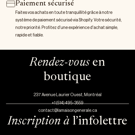
Paiement sécurisé
Faites vos achats en toute tranquillité grâce à notre
système de paiement sécurisé via Shopify. Votre sécurité,
notre priorité. Profitez d'une expérience d'achat simple,
rapide et fiable.
Rendez-vous
en
boutique
237 Avenue Laurier Ouest, Montréal
+1 (514) 495-3559
contact@lamaisongenerale.ca
Inscription à
l’infolettre